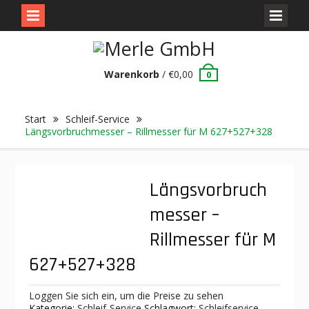
Skip
to
content
Warenkorb
/
€
0,00
0
Start
Schleif-Service
Längsvorbruchmesser – Rillmesser für M 627+527+328
Längsvorbruch
messer –
Rillmesser für M
627+527+328
Loggen Sie sich ein, um die Preise zu sehen
Kategorie:
Schleif-Service
Schlagwort:
Schleifservice