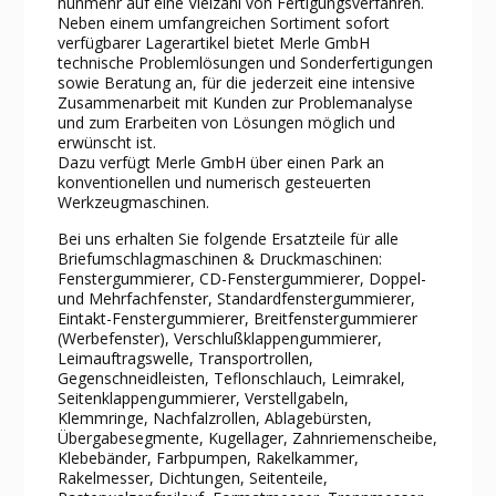
nunmehr auf eine Vielzahl von Fertigungsverfahren.
Neben einem umfangreichen Sortiment sofort
verfügbarer Lagerartikel bietet Merle GmbH
technische Problemlösungen und Sonderfertigungen
sowie Beratung an, für die jederzeit eine intensive
Zusammenarbeit mit Kunden zur Problemanalyse
und zum Erarbeiten von Lösungen möglich und
erwünscht ist.
Dazu verfügt Merle GmbH über einen Park an
konventionellen und numerisch gesteuerten
Werkzeugmaschinen.
Bei uns erhalten Sie folgende Ersatzteile für alle
Briefumschlagmaschinen & Druckmaschinen:
Fenstergummierer, CD-Fenstergummierer, Doppel-
und Mehrfachfenster, Standardfenstergummierer,
Eintakt-Fenstergummierer, Breitfenstergummierer
(Werbefenster), Verschlußklappengummierer,
Leimauftragswelle, Transportrollen,
Gegenschneidleisten, Teflonschlauch, Leimrakel,
Seitenklappengummierer, Verstellgabeln,
Klemmringe, Nachfalzrollen, Ablagebürsten,
Übergabesegmente, Kugellager, Zahnriemenscheibe,
Klebebänder, Farbpumpen, Rakelkammer,
Rakelmesser, Dichtungen, Seitenteile,