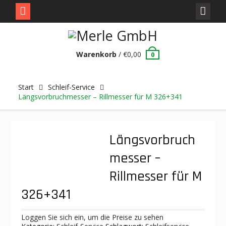
Skip
to
content
Warenkorb
/
€
0,00
0
Start
Schleif-Service
Längsvorbruchmesser – Rillmesser für M 326+341
Längsvorbruch
messer –
Rillmesser für M
326+341
Loggen Sie sich ein, um die Preise zu sehen