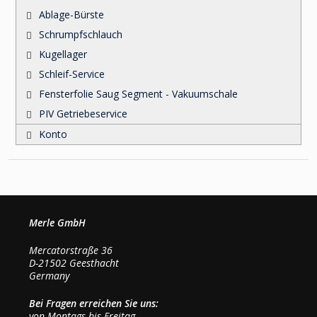
Ablage-Bürste
Schrumpfschlauch
Kugellager
Schleif-Service
Fensterfolie Saug Segment - Vakuumschale
PIV Getriebeservice
Konto
Merle GmbH
Mercatorstraße 36
D-21502 Geesthacht
Germany
Bei Fragen erreichen Sie uns:
von Montags bis Freitag