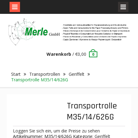
Skip
to
content
Warenkorb
/
€
0,00
0
Start
Transportrollen
Geriffelt
Transportrolle M35/14/626G
Transportrolle
M35/14/626G
Loggen Sie sich ein, um die Preise zu sehen
Artikelnummer:
M35/14/626G
Kategorie:
Geriffelt