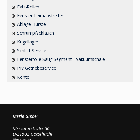
Falz-Rollen
Fenster-Leimabstreifer
Ablage-Bürste
Schrumpfschlauch
Kugellager
Schleif-Service
Fensterfolie Saug Segment - Vakuumschale
PIV Getriebeservice
Konto
Merle GmbH
Mercatorstraße 36
D-21502 Geesthacht
Germany