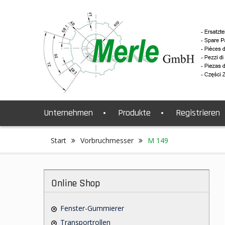
Skip
to
content
Unternehmen
Produkte
Registrieren
Start
Vorbruchmesser
M 149
Online Shop
Fenster-Gummierer
Transportrollen