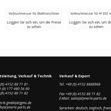
Vorbruchmesser für Blattmaschinen
Vorbruchmesser für M 202 m
Loggen Sie sich ein, um die Preise
Loggen Sie sich ein, um di
zu sehen
zu sehen
tsleitung, Verkauf & Technik
Verkauf & Export
(0) 4152 88 71 81
Tel. +49 (0) 4152 8888968
 (0) 177 480 56 60
(0) 4152 88 71 82
Fax +49 (0) 4152 88 71 82
E-Mail: sales(at)merle-parts.de
erle.gmbh(at)gmx.de
nfo(at)merle-parts.de
Sprachen: deutsch, englisch, fran