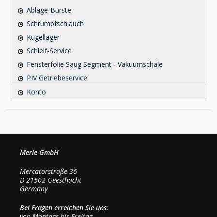
Ablage-Bürste
Schrumpfschlauch
Kugellager
Schleif-Service
Fensterfolie Saug Segment - Vakuumschale
PIV Getriebeservice
Konto
Merle GmbH
Mercatorstraße 36
D-21502 Geesthacht
Germany
Bei Fragen erreichen Sie uns:
von Montags bis Freitag